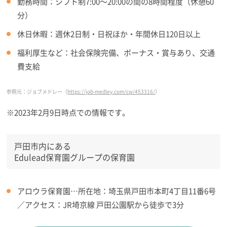
勤務時間：シフト制7:00～20:00の間の8時間程度（休憩60
分）
休日休暇：週休2日制・日祝ほか・年間休日120日以上
福利厚生など：社会保険完備、ボーナス・賞与あり、交通
費支給
参照元：ジョブメドレー（
https://job-medley.com/cw/453316/
）
※2023年2月9日時点での情報です。
戸田市内にある
Edulead保育園グループの保育園
アロウラ保育園…所在地：埼玉県戸田市本町4丁目11番6号
／アクセス：JR埼京線 戸田公園駅から徒歩で3分