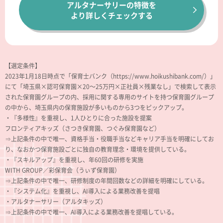
アルタナーサリーの特徴を
より詳しくチェックする
【選定条件】
2023年1月18日時点で「保育士バンク（https://www.hoikushibank.com/）」
にて「埼玉県×認可保育園×20～25万円×正社員×残業なし」で検索して表示
された保育園グループの内、採用に関する専用のサイトを持つ保育園グループ
の中から、埼玉県内の保育施設が多いものから3つをピックアップ。
・『多様性』を重視し、1人ひとりに合った施設を提案
フロンティアキッズ（さつき保育園、つぐみ保育園など）
⇒上記条件の中で唯一、資格手当・役職手当などキャリア手当を明確にしてお
り、なおかつ保育施設ごとに独自の教育理念・環境を提供している。
・『スキルアップ』を重視し、年60回の研修を実施
WITH GROUP／彩保育会（うぃず保育園）
⇒上記条件の中で唯一、研修制度の年間回数などの詳細を明確にしている。
・『システム化』を重視し、AI導入による業務改善を提唱
・アルタナーサリー（アルタキッズ）
⇒上記条件の中で唯一、AI導入による業務改善を提唱している。