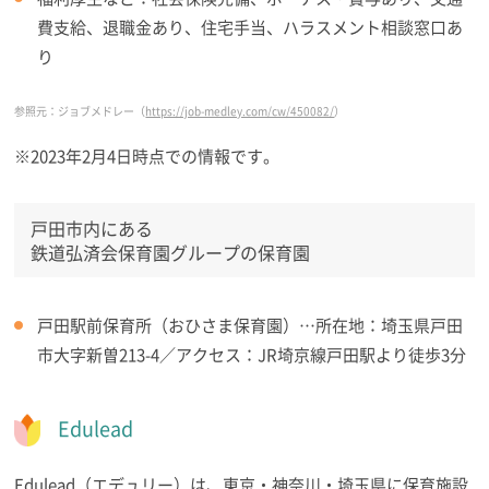
費支給、退職金あり、住宅手当、ハラスメント相談窓口あ
り
参照元：ジョブメドレー（
https://job-medley.com/cw/450082/
）
※2023年2月4日時点での情報です。
戸田市内にある
鉄道弘済会保育園グループの保育園
戸田駅前保育所（おひさま保育園）…所在地：埼玉県戸田
市大字新曽213-4／アクセス：JR埼京線戸田駅より徒歩3分
Edulead
Edulead（エデュリー）は、東京・神奈川・埼玉県に保育施設