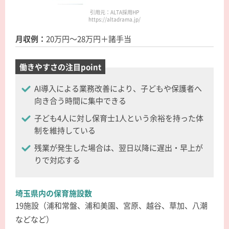
引用元：ALTA採用HP
https://altadrama.jp/
月収例：
20万円～28万円＋諸手当
働きやすさの注目point
AI導入による業務改善により、子どもや保護者へ
向き合う時間に集中できる
子ども4人に対し保育士1人という余裕を持った体
制を維持している
残業が発生した場合は、翌日以降に遅出・早上が
りで対応する
埼玉県内の保育施設数
19施設（浦和常盤、浦和美園、宮原、越谷、草加、八潮
などなど）