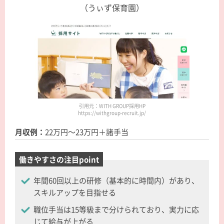
（うぃず保育園）
引用元：WITH GROUP採用HP
https://withgroup-recruit.jp/
月収例：
22万円～23万円＋諸手当
働きやすさの注目point
年間60回以上の研修（基本的に時間内）があり、
スキルアップを目指せる
職位手当は15等級まで分けられており、実力に応
じて給与が上がる