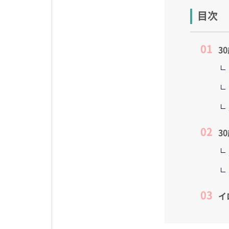
目次
3
3
イ