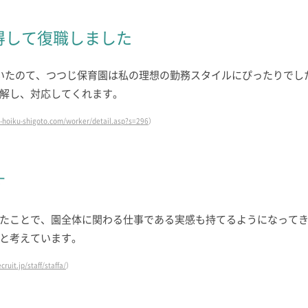
得して復職しました
いたのて、つつじ保育園は私の理想の勤務スタイルにぴったりでし
解し、対応してくれます。
a-hoiku-shigoto.com/worker/detail.asp?s=296
）
す
たことで、園全体に関わる仕事である実感も持てるようになって
と考えています。
cruit.jp/staff/staffa/
）