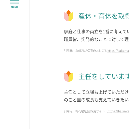
MENU
産休・育休を取
家庭と仕事の両立を1番に考えて
職員皆、突発的なことに対して理
引用元：SAITAMA保育のおしごと
https://saitam
主任をしていま
主任として立場も上げていただけ
のこと園の成長も支えていきたい
引用元：梅花福祉会 採用サイト（
https://baika-re