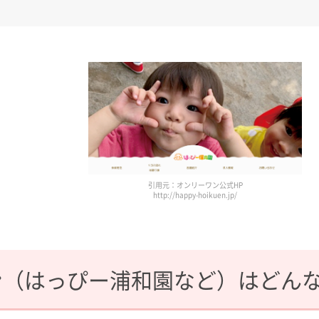
引用元：オンリーワン公式HP
http://happy-hoikuen.jp/
ン（はっぴー浦和園など）はどん