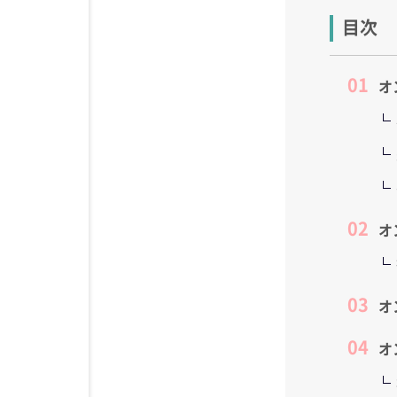
目次
オ
オ
オ
オ